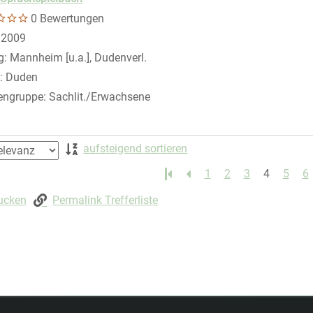
0 Bewertungen
 nach diesem Verfasser
:
2009
g:
Mannheim [u.a.], Dudenverl.
:
Duden
engruppe:
Sachlit./Erwachsene
 springen
aufsteigend sortieren
1
2
3
4
5
6
rucken
Permalink Trefferliste