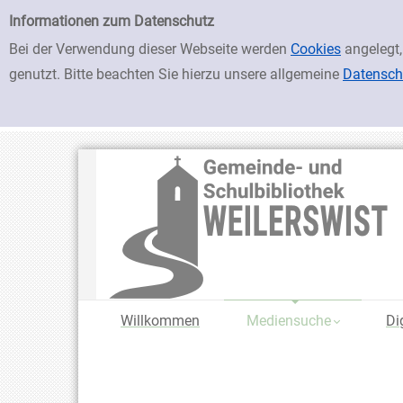
zur Navigation springen
zum Inhalt springen
Zu den Suchfiltern springen
Zur Trefferliste springen
Einfache Suche
Informationen zum Datenschutz
Bei der Verwendung dieser Webseite werden
Cookies
angelegt,
genutzt. Bitte beachten Sie hierzu unsere allgemeine
Datensch
Willkommen
Mediensuche
Di