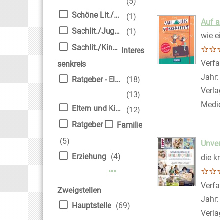
(5)
Schöne Lit./Kinder
(1)
Auf a
Sachlit./Jugendliche
(1)
wie e
Sachlit./Kinder
Interes
Verfa
senkreis
Jahr
Ratgeber - Eltern und Kind
(18)
Verla
(13)
Medi
Eltern und Kind
(12)
Ratgeber
Familie
(5)
Unve
Erziehung
(4)
die k
Mehr Interessenkreis-Filter a
Verfa
Zweigstellen
Jahr
Hauptstelle
(69)
Verla