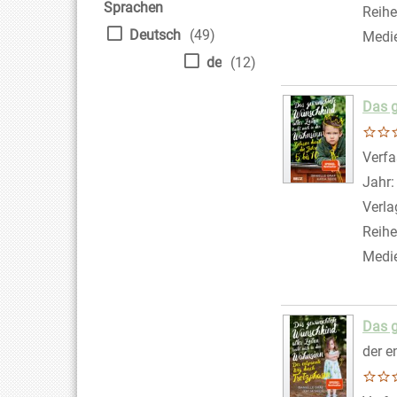
Sprachen
Reihe
Deutsch
(49)
Medi
de
(12)
Das g
Verfa
Jahr
Verla
Reihe
Medi
Das g
der e