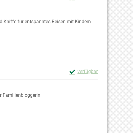
Zum Download von externem Anb
nd Kniffe für entspanntes Reisen mit Kindern
Exemplar-Details von Auf alle
verfügbar
Zum Download von externem Anb
r Familienbloggerin