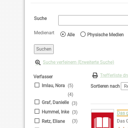
Suche
Medienart
Wählen Sie die Medienart 
Alle
Physische Medien
Suche verfeinern (Erweiterte Suche)
Zur Trefferliste springen
Suchfilter
Trefferliste d
Verfasser
Imlau, Nora
(5)
Sortieren nach
(4)
Graf, Danielle
(3)
Suchergebnis
Zu den Suchfiltern
Hummel, Inke
(3)
Das g
(3)
Das 
Retz, Eliane