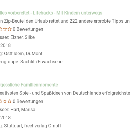
lles vorbereitet - Lifehacks - Mit Kindern unterwegs
in Zip-Beutel den Urlaub rettet und 222 andere erprobte Tipps u
0 Bewertungen
sser:
Elzner, Silke
Suche nach diesem Verfasser
:
2018
g:
Ostfildern, DuMont
engruppe:
Sachlit./Erwachsene
rgessliche Familienmomente
reativsten Spiel- und Spaßideen von Deutschlands erfolgreichste
0 Bewertungen
nzeigen
sser:
Hart, Marisa
Suche nach diesem Verfasser
:
2018
g:
Stuttgart, frechverlag GmbH