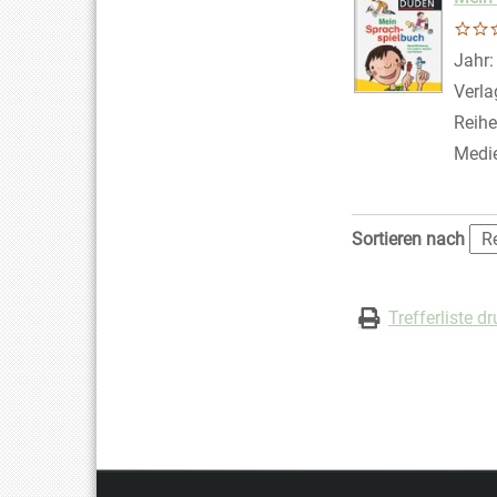
Suche
Jahr
Verla
Reihe
Medi
Zu den Suchfiltern
Sortieren nach
Trefferliste d