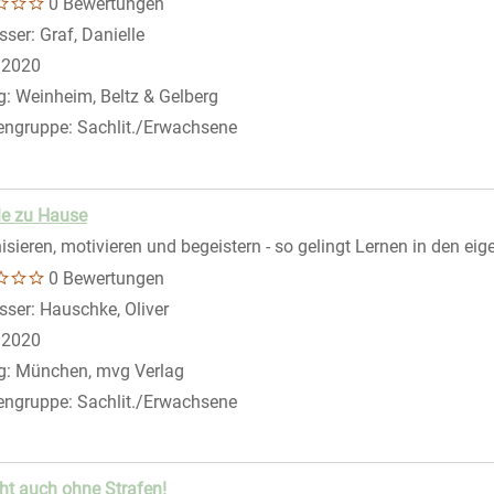
0 Bewertungen
gen
sser:
Graf, Danielle
Suche nach diesem Verfasser
:
2020
g:
Weinheim, Beltz & Gelberg
engruppe:
Sachlit./Erwachsene
le zu Hause
isieren, motivieren und begeistern - so gelingt Lernen in den ei
n
0 Bewertungen
sser:
Hauschke, Oliver
Suche nach diesem Verfasser
:
2020
g:
München, mvg Verlag
engruppe:
Sachlit./Erwachsene
ht auch ohne Strafen!