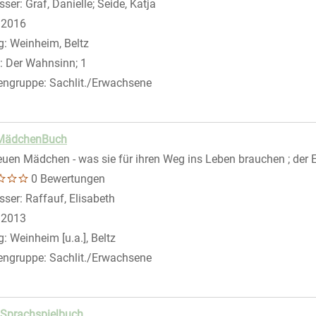
sser:
Graf, Danielle
;
Seide, Katja
Suche nach diesem Verfasser
:
2016
g:
Weinheim, Beltz
:
Der Wahnsinn; 1
engruppe:
Sachlit./Erwachsene
MädchenBuch
euen Mädchen - was sie für ihren Weg ins Leben brauchen ; der E
0 Bewertungen
sser:
Raffauf, Elisabeth
Suche nach diesem Verfasser
:
2013
g:
Weinheim [u.a.], Beltz
engruppe:
Sachlit./Erwachsene
 Sprachspielbuch