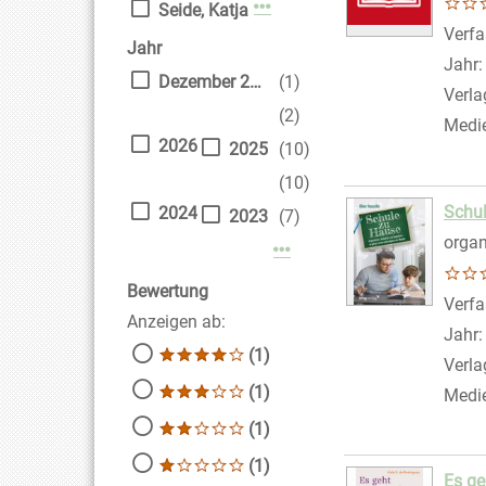
Mehr Verfasser-Filter anzei
Seide, Katja
Verfa
Jahr
Jahr
Dezember 2020
(1)
Verla
(2)
Medi
2026
2025
(10)
(10)
Schu
2024
2023
(7)
organ
Mehr Jahr-Filter anzeige
Bewertung
Verfa
Anzeigen ab:
Jahr
(1)
Verla
(1)
Medi
(1)
(1)
Es ge