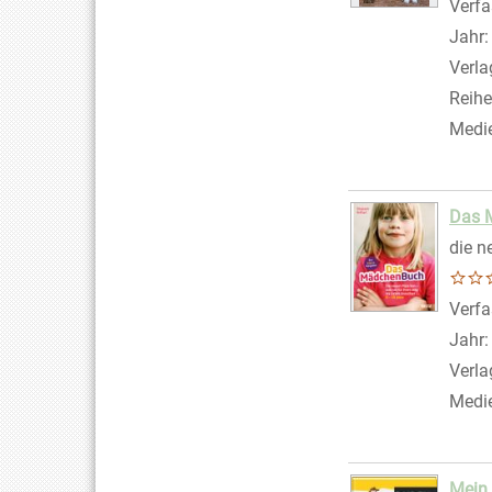
Verfa
Jahr
Verla
Reihe
Medi
Das 
die n
Verfa
Jahr
Verla
Medi
Mein