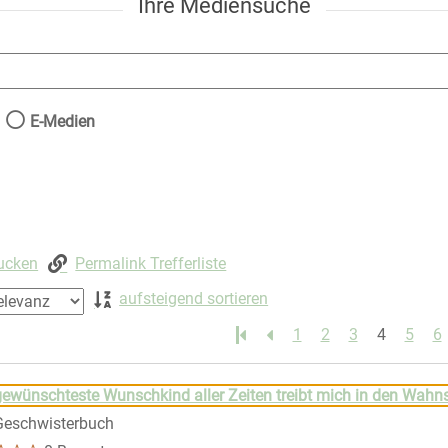
Ihre Mediensuche
nach der Sie suchen wollen.
E-Medien
rucken
Permalink Trefferliste
aufsteigend sortieren
1
2
3
4
5
6
 springen
ewünschteste Wunschkind aller Zeiten treibt mich in den Wahn
Geschwisterbuch