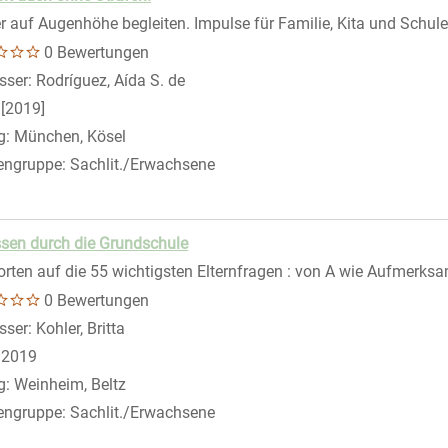
r auf Augenhöhe begleiten. Impulse für Familie, Kita und Schule
0 Bewertungen
sser:
Rodríguez, Aída S. de
Suche nach diesem Verfasser
:
[2019]
g:
München, Kösel
engruppe:
Sachlit./Erwachsene
sen durch die Grundschule
gen
rten auf die 55 wichtigsten Elternfragen : von A wie Aufmerksa
0 Bewertungen
sser:
Kohler, Britta
Suche nach diesem Verfasser
:
2019
g:
Weinheim, Beltz
engruppe:
Sachlit./Erwachsene