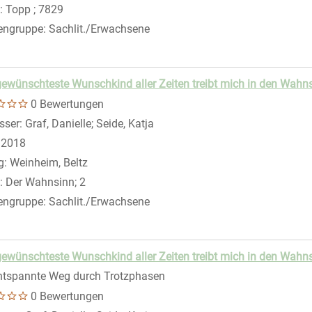
:
Topp ; 7829
engruppe:
Sachlit./Erwachsene
ewünschteste Wunschkind aller Zeiten treibt mich in den Wahnsi
0 Bewertungen
sser:
Graf, Danielle
;
Seide, Katja
Suche nach diesem Verfasser
:
2018
g:
Weinheim, Beltz
:
Der Wahnsinn; 2
engruppe:
Sachlit./Erwachsene
ewünschteste Wunschkind aller Zeiten treibt mich in den Wahn
ntspannte Weg durch Trotzphasen
0 Bewertungen