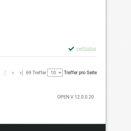
Exemplar-Details von Mein S
verfügbar
Zum Download von externem Anb
7
Letzte Seite
69 Treffer
Treffer pro Seite
OPEN V 12.0.0.20