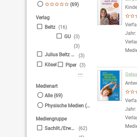
(69)
Kinde
Verlag
Verfa
Beltz
(16)
Jahr
GU
(3)
Verla
(3)
Medi
Julius Beltz GmbH & Co. KG
(3)
Kösel
Piper
(3)
Gelas
Mehr Verlag-Filter anzei
Antwo
Medienart
Alle (69)
Verfa
Physische Medien (69)
Jahr
Verla
Mediengruppe
Medi
Sachlit./Erwachsene
(62)