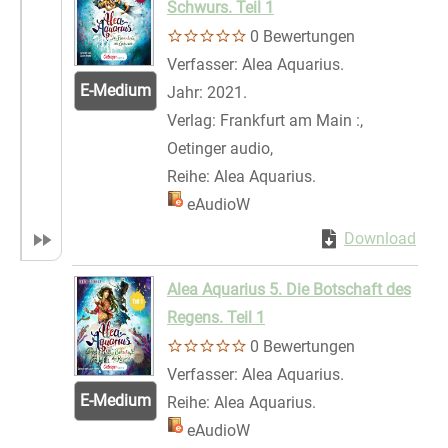
Schwurs. Teil 1
0 Bewertungen
Verfasser:
Alea Aquarius.
Suche nach di
E-Medium
Jahr:
2021.
Verlag:
Frankfurt am Main :,
Oetinger audio,
Reihe:
Alea Aquarius.
Mediengruppe:
eAudioW
Zum Download von 
Download
Zum 
Alea Aquarius 5. Die Botschaft des
Regens. Teil 1
0 Bewertungen
Verfasser:
Alea Aquarius.
Suche nach di
E-Medium
Reihe:
Alea Aquarius.
Mediengruppe:
eAudioW