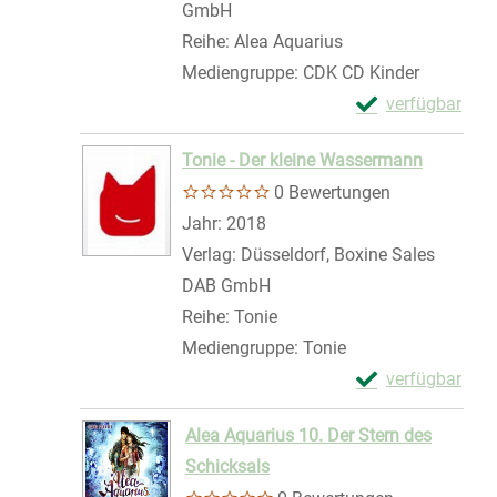
GmbH
Reihe:
Alea Aquarius
Mediengruppe:
CDK CD Kinder
Exemplar-Details
verfügbar
Zum Download von 
Tonie - Der kleine Wassermann
0 Bewertungen
Suche nach diesem Verfasser
Jahr:
2018
Verlag:
Düsseldorf, Boxine Sales
DAB GmbH
Reihe:
Tonie
Mediengruppe:
Tonie
Exemplar-Details
verfügbar
Zum Download von 
Alea Aquarius 10. Der Stern des
Schicksals