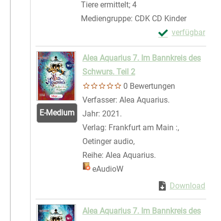
Tiere ermittelt; 4
Mediengruppe:
CDK CD Kinder
Exemplar-Details
verfügbar
Zum Download von 
Alea Aquarius 7. Im Bannkreis des
Schwurs. Teil 2
0 Bewertungen
Verfasser:
Alea Aquarius.
Suche nach di
E-Medium
Jahr:
2021.
Verlag:
Frankfurt am Main :,
Oetinger audio,
Reihe:
Alea Aquarius.
Mediengruppe:
eAudioW
Zum Download von 
Download
Zum 
Alea Aquarius 7. Im Bannkreis des