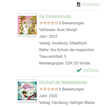
Zum Download von 
Download
Zum 
Der Gurkenschurke
0 Bewertungen
Verfasser:
Auer, Margit
Suche nach diese
Jahr:
2023
Verlag:
Hamburg, Silberfisch
Reihe:
Die Schule der magischen
Tiere ermittelt; 5
Mediengruppe:
CDK CD Kinder
Exemplar-Detail
verfügbar
Zum Download von 
Die Kraft der Wasserkobolde
0 Bewertungen
Suche nach diesem Verfasser
Jahr:
2020
Verlag:
Hamburg, Oetinger Media