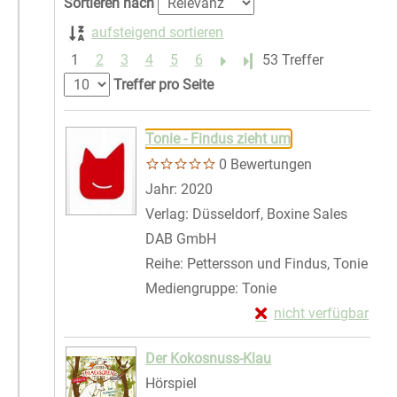
Sortieren nach
aufsteigend sortieren
1
2
3
4
5
6
Letzte Seite
53 Treffer
Treffer pro Seite
Suchergebnis
Zu den Suchfiltern springen
Tonie - Findus zieht um
0 Bewertungen
Suche nach diesem Verfasser
Jahr:
2020
Verlag:
Düsseldorf, Boxine Sales
DAB GmbH
Reihe:
Pettersson und Findus, Tonie
Mediengruppe:
Tonie
Exemplar-Details von
nicht verfügbar
Zum Download von exte
Der Kokosnuss-Klau
Hörspiel