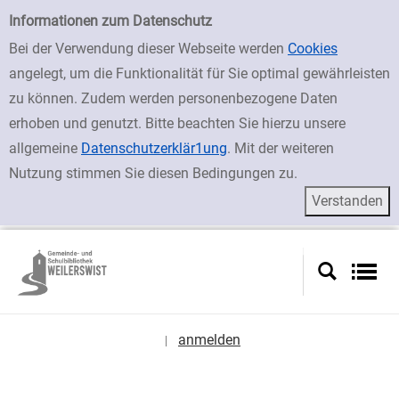
zur Navigation springen
zum Inhalt springen
Zu den Suchfiltern springen
Zur Trefferliste springen
Einfache Suche
Informationen zum Datenschutz
Bei der Verwendung dieser Webseite werden
Cookies
angelegt, um die Funktionalität für Sie optimal gewährleisten
zu können. Zudem werden personenbezogene Daten
erhoben und genutzt. Bitte beachten Sie hierzu unsere
allgemeine
Datenschutzerklär1ung
. Mit der weiteren
Nutzung stimmen Sie diesen Bedingungen zu.
anmelden
|
Sprache auswählen