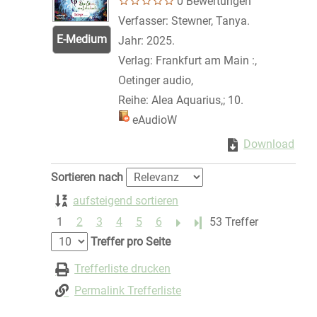
0 Bewertungen
Verfasser:
Stewner, Tanya.
Suche nach d
E-Medium
Jahr:
2025.
Verlag:
Frankfurt am Main :,
Oetinger audio,
Reihe:
Alea Aquarius,; 10.
Mediengruppe:
eAudioW
Zum Download von 
Download
Zum 
Zu den Suchfiltern springen
Sortieren nach
aufsteigend sortieren
1
2
3
4
5
6
Letzte Seite
53 Treffer
Treffer pro Seite
Trefferliste drucken
Permalink Trefferliste