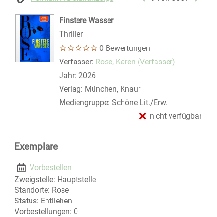
Finstere Wasser
Thriller
0 Bewertungen
Verfasser:
Suche nach diesem Verfasser
Rose, Karen (Verfasser)
Jahr:
2026
Verlag:
München, Knaur
Mediengruppe:
Schöne Lit./Erw.
nicht verfügbar
Exemplare
Vorbestellen
Zweigstelle:
Hauptstelle
Standorte:
Rose
Status:
Entliehen
Vorbestellungen:
0