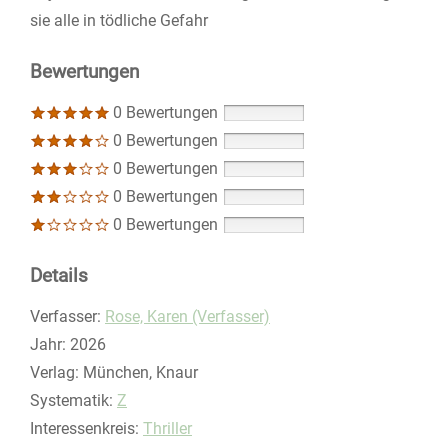
sie alle in tödliche Gefahr
Bewertungen
0 Bewertungen
0 Bewertungen
0 Bewertungen
0 Bewertungen
0 Bewertungen
Details
Verfasser:
Suche nach diesem Verfasser
Rose, Karen (Verfasser)
Jahr:
2026
Verlag:
München, Knaur
opens in new tab
Diesen Link in neuem Tab öffnen
Systematik:
Suche nach dieser Systematik
Z
Interessenkreis:
Suche nach diesem Interessenskreis
Thriller