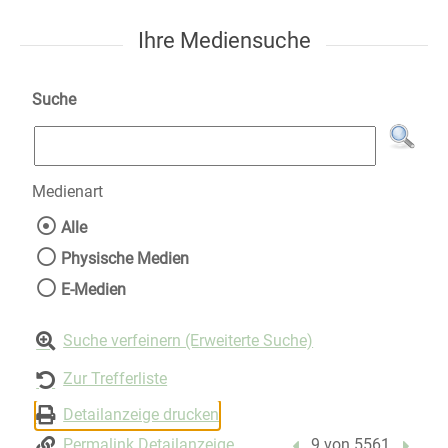
Ihre Mediensuche
Suche
Medienart
Wählen Sie die Medienart nach der Sie suche
Alle
Physische Medien
E-Medien
Suche verfeinern (Erweiterte Suche)
Zur Trefferliste
Detailanzeige drucken
Permalink Detailanzeige
Vorheriger Treffer
9 von 5561
Nächst