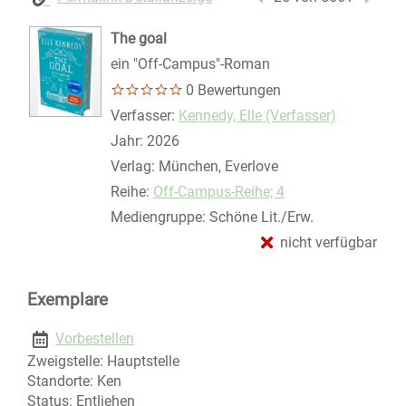
The goal
ein "Off-Campus"-Roman
0 Bewertungen
Verfasser:
Suche nach diesem Verfasser
Kennedy, Elle (Verfasser)
Jahr:
2026
Verlag:
München, Everlove
Reihe:
Off-Campus-Reihe; 4
Mediengruppe:
Schöne Lit./Erw.
nicht verfügbar
Exemplare
Vorbestellen
Zweigstelle:
Hauptstelle
Standorte:
Ken
Status:
Entliehen