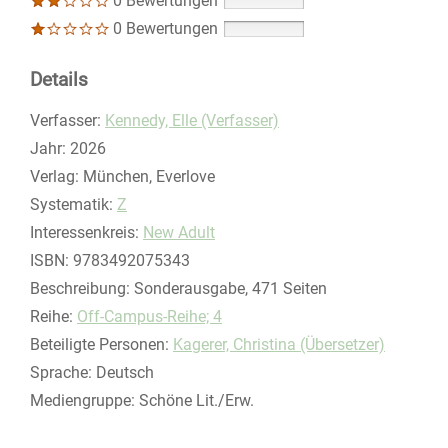
0 Bewertungen
0 Bewertungen
Details
Verfasser:
Suche nach diesem Verfasser
Kennedy, Elle (Verfasser)
Jahr:
2026
Verlag:
München, Everlove
opens in new tab
Diesen Link in neuem Tab öffnen
Systematik:
Suche nach dieser Systematik
Z
Interessenkreis:
Suche nach diesem Interessenskreis
New Adult
ISBN:
9783492075343
Beschreibung:
Sonderausgabe, 471 Seiten
Reihe:
Off-Campus-Reihe; 4
Beteiligte Personen:
Suche nach dieser Beteiligten Person
Kagerer, Christina (Übersetzer)
Sprache:
Deutsch
Mediengruppe:
Schöne Lit./Erw.