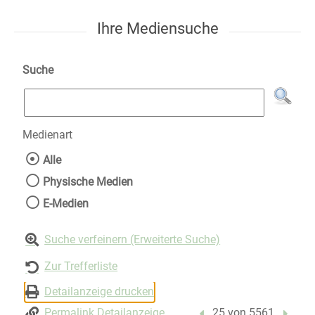
Ihre Mediensuche
Suche
Medienart
Wählen Sie die Medienart nach der Sie suche
Alle
Physische Medien
E-Medien
Suche verfeinern (Erweiterte Suche)
Zur Trefferliste
Detailanzeige drucken
Permalink Detailanzeige
Vorheriger Treffer
25 von 5561
Nächst