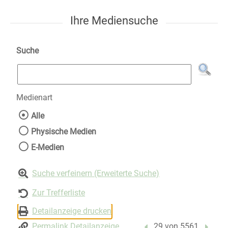
Ihre Mediensuche
Suche
Medienart
Wählen Sie die Medienart nach der Sie suche
Alle
Physische Medien
E-Medien
Suche verfeinern (Erweiterte Suche)
Zur Trefferliste
Detailanzeige drucken
Permalink Detailanzeige
Vorheriger Treffer
29 von 5561
Nächst