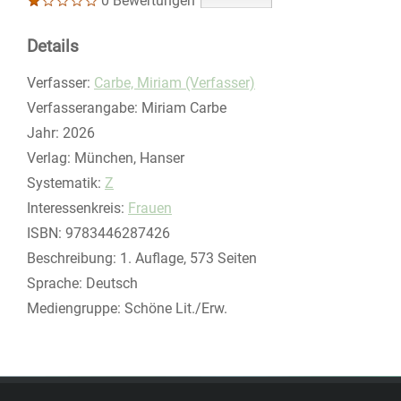
0 Bewertungen
Details
Verfasser:
Suche nach diesem Verfasser
Carbe, Miriam (Verfasser)
Verfasserangabe:
Miriam Carbe
Jahr:
2026
Verlag:
München, Hanser
opens in new tab
Diesen Link in neuem Tab öffnen
Systematik:
Suche nach dieser Systematik
Z
Interessenkreis:
Suche nach diesem Interessenskreis
Frauen
ISBN:
9783446287426
Beschreibung:
1. Auflage, 573 Seiten
Suche nach dieser Beteiligten Person
Sprache:
Deutsch
Mediengruppe:
Schöne Lit./Erw.