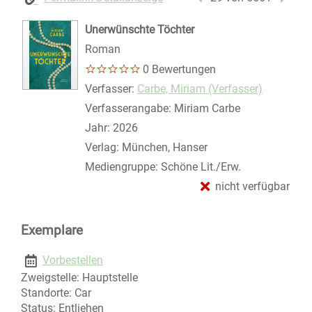
Unerwünschte Töchter
Roman
0 Bewertungen
Verfasser:
Suche nach diesem Verfasser
Carbe, Miriam (Verfasser)
Verfasserangabe:
Miriam Carbe
Jahr:
2026
Verlag:
München, Hanser
Mediengruppe:
Schöne Lit./Erw.
nicht verfügbar
Exemplare
Vorbestellen
Zweigstelle:
Hauptstelle
Standorte:
Car
Status:
Entliehen