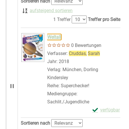
Sortieren nach
aufsteigend sortieren
1 Treffer
Treffer pro Seite
Suchergebnis
Zu den Suchfiltern springen
Weltall
0 Bewertungen
Verfasser:
Cruddas,
Sarah
Suche nach di
Jahr:
2018
Verlag:
München, Dorling
Kindersley
Reihe:
Superchecker!
Mediengruppe:
Sachlit./Jugendliche
Exemplar-Details
verfügbar
Zum Download von 
Zu den Suchfiltern springen
Sortieren nach