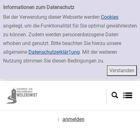
zur Navigation springen
zum Inhalt springen
Zu den Suchfiltern springen
Zur Trefferliste springen
Einfache Suche
Informationen zum Datenschutz
Bei der Verwendung dieser Webseite werden
Cookies
angelegt, um die Funktionalität für Sie optimal gewährleisten
zu können. Zudem werden personenbezogene Daten
erhoben und genutzt. Bitte beachten Sie hierzu unsere
allgemeine
Datenschutzerklär1ung
. Mit der weiteren
Nutzung stimmen Sie diesen Bedingungen zu.
anmelden
|
Sprache auswählen