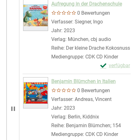
Aufregung in der Drachenschule
0 Bewertungen
Verfasser:
Siegner, Ingo
Suche nach dies
Jahr:
2023
Verlag:
München, cbj audio
Reihe:
Der kleine Drache Kokosnuss
Mediengruppe:
CDK CD Kinder
Exemplar-Detail
verfügbar
Zum Download von 
Benjamin Blümchen in Italien
0 Bewertungen
Verfasser:
Andreas, Vincent
Suche nach 
Jahr:
2023
Verlag:
Berlin, Kiddnix
Reihe:
Benjamin Blümchen; 154
Mediengruppe:
CDK CD Kinder