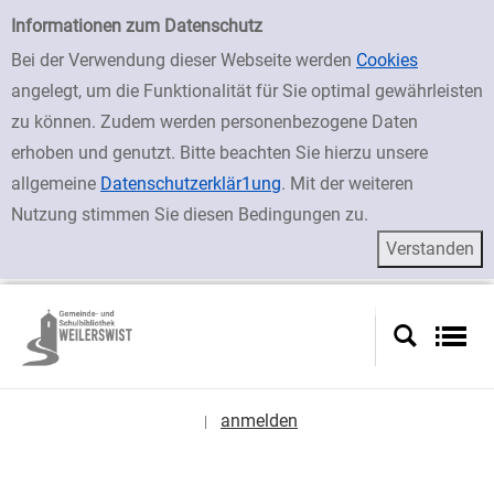
zur Navigation springen
zum Inhalt springen
Zu den Suchfiltern springen
Zur Trefferliste springen
Einfache Suche
Informationen zum Datenschutz
Bei der Verwendung dieser Webseite werden
Cookies
angelegt, um die Funktionalität für Sie optimal gewährleisten
zu können. Zudem werden personenbezogene Daten
erhoben und genutzt. Bitte beachten Sie hierzu unsere
allgemeine
Datenschutzerklär1ung
. Mit der weiteren
Nutzung stimmen Sie diesen Bedingungen zu.
anmelden
|
Sprache auswählen