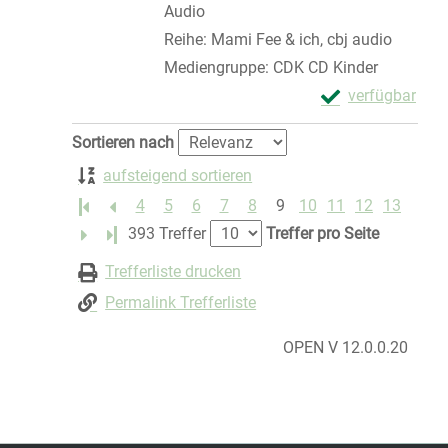
Audio
Reihe:
Mami Fee & ich, cbj audio
Mediengruppe:
CDK CD Kinder
Exemplar-Details
verfügbar
Zum Download von 
Zu den Suchfiltern springen
Sortieren nach
aufsteigend sortieren
4
5
6
7
8
9
10
11
12
13
Letzte Seite
393 Treffer
Treffer pro Seite
Trefferliste drucken
Permalink Trefferliste
OPEN V 12.0.0.20