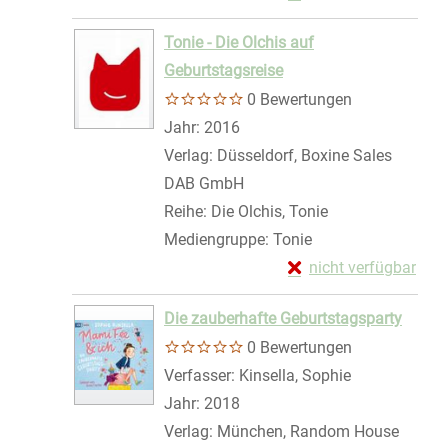
Zum Download von exte
Tonie - Die Olchis auf
Geburtstagsreise
0 Bewertungen
Suche nach diesem Verfasser
Jahr:
2016
Verlag:
Düsseldorf, Boxine Sales
DAB GmbH
Reihe:
Die Olchis, Tonie
Mediengruppe:
Tonie
Exemplar-Details von 
nicht verfügbar
Zum Download von exte
Die zauberhafte Geburtstagsparty
0 Bewertungen
Verfasser:
Kinsella, Sophie
Suche nach d
Jahr:
2018
Verlag:
München, Random House