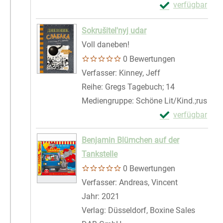
Exemplar-Details
verfügbar
Zum Download von 
Sokrušitel'nyj udar
Voll daneben!
0 Bewertungen
Verfasser:
Kinney, Jeff
Suche nach diese
Reihe:
Gregs Tagebuch; 14
Mediengruppe:
Schöne Lit/Kind.;rus
Exemplar-Details
verfügbar
Zum Download von 
Benjamin Blümchen auf der
Tankstelle
0 Bewertungen
Verfasser:
Andreas, Vincent
Suche nach 
Jahr:
2021
Verlag:
Düsseldorf, Boxine Sales