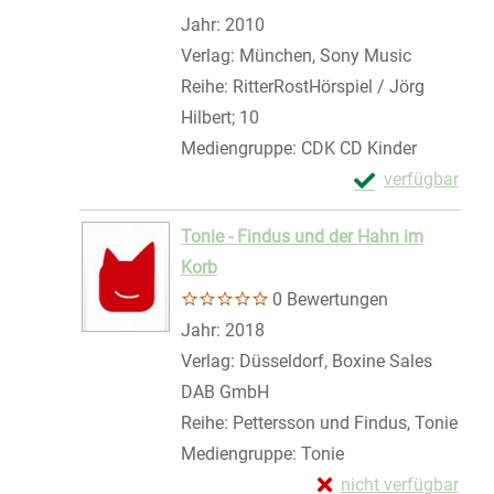
Jahr:
2010
Verlag:
München, Sony Music
Reihe:
RitterRostHörspiel / Jörg
Hilbert; 10
Mediengruppe:
CDK CD Kinder
Exemplar-Details
verfügbar
Zum Download von 
Tonie - Findus und der Hahn im
Korb
0 Bewertungen
Suche nach diesem Verfasser
Jahr:
2018
Verlag:
Düsseldorf, Boxine Sales
DAB GmbH
Reihe:
Pettersson und Findus, Tonie
Mediengruppe:
Tonie
Exemplar-Details von
nicht verfügbar