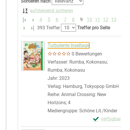
Sortieren nach
aufsteigend sortieren
4
5
6
7
8
9
10
11
12
13
Letzte Seite
393 Treffer
Treffer pro Seite
Suchergebnis
Zu den Suchfiltern springen
Turbulente Inseltage
0 Bewertungen
Verfasser:
Rumba, Kokonasu
;
Rumba, Kokonasu
Suche nach diesem Ve
Jahr:
2023
Verlag:
Hamburg, Tokyopop GmbH
Reihe:
Animal Crossing: New
Horizons; 4
Mediengruppe:
Schöne Lit./Kinder
Exemplar-Details
verfügbar
Zum Download von 