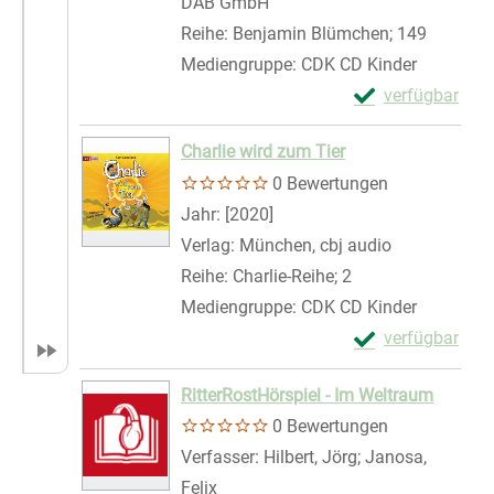
DAB GmbH
Reihe:
Benjamin Blümchen; 149
Mediengruppe:
CDK CD Kinder
Exemplar-Detail
verfügbar
Zum Download von 
Charlie wird zum Tier
0 Bewertungen
Suche nach diesem Verfasser
Jahr:
[2020]
Verlag:
München, cbj audio
Reihe:
Charlie-Reihe; 2
Mediengruppe:
CDK CD Kinder
Exemplar-Details
verfügbar
Zum Download von 
RitterRostHörspiel - Im Weltraum
0 Bewertungen
Verfasser:
Hilbert, Jörg
;
Janosa,
Felix
Suche nach diesem Verfasser