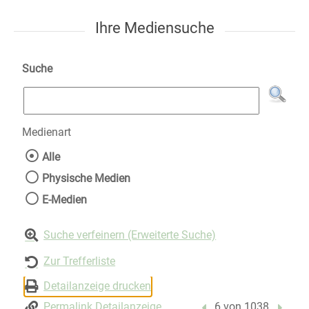
Ihre Mediensuche
Suche
Medienart
Wählen Sie die Medienart nach der Sie suche
Alle
Physische Medien
E-Medien
Suche verfeinern (Erweiterte Suche)
Zur Trefferliste
Detailanzeige drucken
Permalink Detailanzeige
Vorheriger Treffer
6 von 1038
Nächst