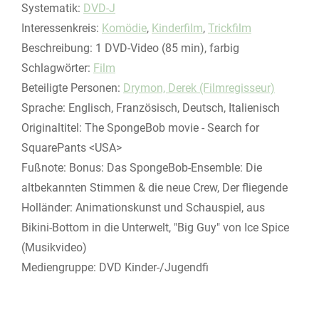
opens in new tab
Diesen Link in neuem Tab öffnen
Systematik:
Suche nach dieser Systematik
DVD-J
Interessenkreis:
Suche nach diesem Interessenskreis
Komödie
,
Kinderfilm
,
Trickfilm
Beschreibung:
1 DVD-Video (85 min), farbig
Schlagwörter:
Film
Beteiligte Personen:
Suche nach dieser Beteiligten Person
Drymon, Derek (Filmregisseur)
Sprache:
Englisch, Französisch, Deutsch, Italienisch
Originaltitel:
The SpongeBob movie - Search for
SquarePants <USA>
Fußnote:
Bonus: Das SpongeBob-Ensemble: Die
altbekannten Stimmen & die neue Crew, Der fliegende
Holländer: Animationskunst und Schauspiel, aus
Bikini-Bottom in die Unterwelt, "Big Guy" von Ice Spice
(Musikvideo)
Mediengruppe:
DVD Kinder-/Jugendfi