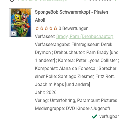
SpongeBob Schwammkopf - Piraten
Ahoi!
0 Bewertungen
Verfasser:
Suche nach diesem Verfasser
Brady, Pam (Drehbuchautor)
Verfasserangabe:
Filmregisseur: Derek
Drymon ; Drehbuchautor: Pam Brady [und
1 anderer] ; Kamera: Peter Lyons Collister ;
Komponist: Alana da Fonseca ; Sprecher
einer Rolle: Santiago Ziesmer, Fritz Rott,
Joachim Kaps [und andere]
Jahr:
2026
Verlag:
Unterföhring, Paramount Pictures
Mediengruppe:
DVD Kinder-/Jugendfi
verfügbar