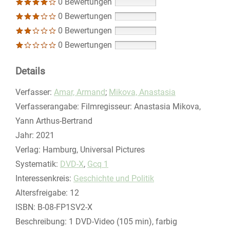
0 Bewertungen
0 Bewertungen
0 Bewertungen
0 Bewertungen
Details
Verfasser:
Suche nach diesem Verfasser
Amar, Armand
;
Mikova, Anastasia
Verfasserangabe:
Filmregisseur: Anastasia Mikova,
Yann Arthus-Bertrand
Jahr:
2021
Verlag:
Hamburg, Universal Pictures
opens in new tab
Diesen Link in neuem Tab öffnen
Systematik:
Suche nach dieser Systematik
DVD-X
,
Gcq 1
Interessenkreis:
Suche nach diesem Interessenskreis
Geschichte und Politik
Altersfreigabe:
12
ISBN:
B-08-FP1SV2-X
Beschreibung:
1 DVD-Video (105 min), farbig