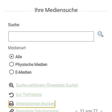
Ihre Mediensuche
Suche
Medienart
Wählen Sie die Medienart nach der Sie suche
Alle
Physische Medien
E-Medien
Suche verfeinern (Erweiterte Suche)
Zur Trefferliste
Detailanzeige drucken
Permalink Detailanzeige
Vorheriger Treffer
21 von 77
Nächst