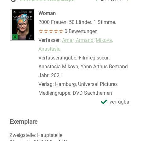
Woman
2000 Frauen. 50 Länder. 1 Stimme.
0 Bewertungen
Verfasser:
Suche nach diesem Verfasser
Amar, Armand
;
Mikova,
Anastasia
Verfasserangabe:
Filmregisseur:
Anastasia Mikova, Yann Arthus-Bertrand
Jahr:
2021
Verlag:
Hamburg, Universal Pictures
Mediengruppe:
DVD Sachthemen
verfügbar
Exemplare
Zweigstelle:
Hauptstelle