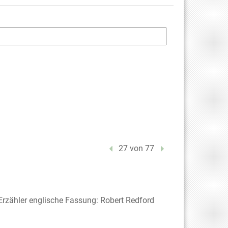
Vorheriger Treffer
27 von 77
Nächster Treffer
; Erzähler englische Fassung: Robert Redford