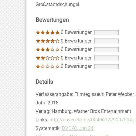
Großstadtdschungel.
Bewertungen
0 Bewertungen
0 Bewertungen
0 Bewertungen
0 Bewertungen
0 Bewertungen
Details
Suche nach diesem Verfasser
Verfasserangabe:
Filmregisseur: Peter Webber,
Jahr:
2018
Verlag:
Hamburg, Warner Bros Entertainment
opens in new tab
Links:
Diesen Link in neuem Tab öffnen
http://cover.ekz.de/004061229007504.j
Systematik:
Suche nach dieser Systematik
DVD-X: Uhn 24