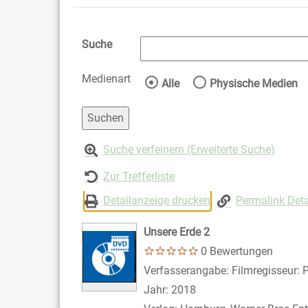
Suche
Medienart
Wählen Sie die Medienart 
Alle
Physische Medien
Suche verfeinern (Erweiterte Suche)
Zur Trefferliste
Detailanzeige drucken
Permalink Deta
Unsere Erde 2
0 Bewertungen
Suche nach diesem Verfasser
Verfasserangabe:
Filmregisseur: 
Jahr:
2018