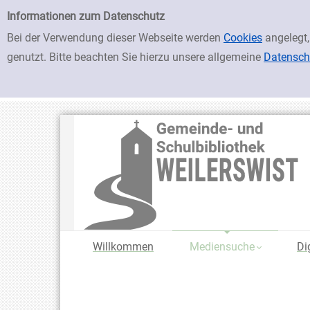
zur Navigation springen
zum Inhalt springen
Zur Detailanzeige springen
Einfache Suche
Informationen zum Datenschutz
Bei der Verwendung dieser Webseite werden
Cookies
angelegt,
genutzt. Bitte beachten Sie hierzu unsere allgemeine
Datensch
Willkommen
Mediensuche
Di