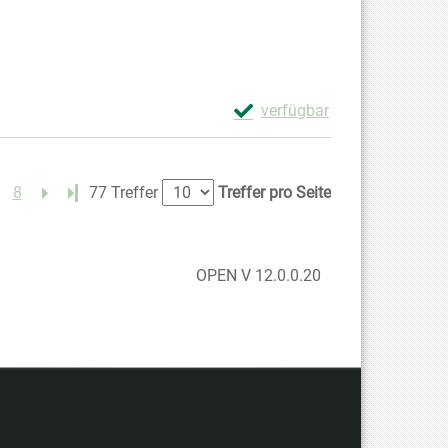
Exemplar-Details von Intens
verfügbar
Zum Download von externem Anb
8
Letzte Seite
77 Treffer
Treffer pro Seite
OPEN V 12.0.0.20