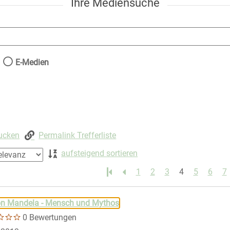
Ihre Mediensuche
nach der Sie suchen wollen.
E-Medien
rucken
Permalink Trefferliste
aufsteigend sortieren
1
2
3
4
5
6
7
 springen
on Mandela - Mensch und Mythos
0 Bewertungen