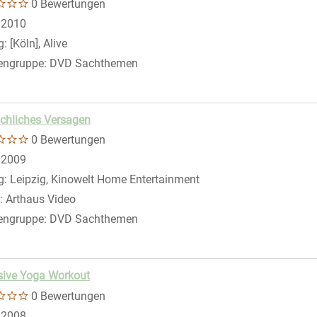
0 Bewertungen
 nach diesem Verfasser
:
2010
g:
[Köln], Alive
engruppe:
DVD Sachthemen
chliches Versagen
0 Bewertungen
 nach diesem Verfasser
:
2009
g:
Leipzig, Kinowelt Home Entertainment
:
Arthaus Video
engruppe:
DVD Sachthemen
sive Yoga Workout
0 Bewertungen
 nach diesem Verfasser
:
2008