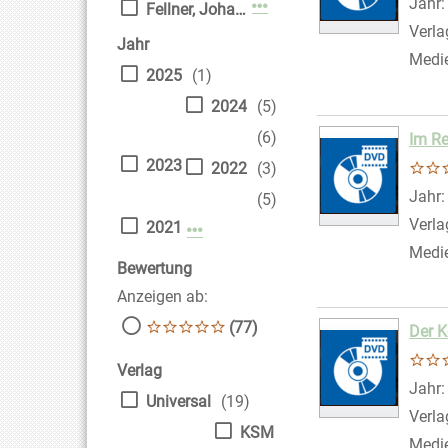
Suche
Jahr
Mehr Verfasser-Filter anz
Fellner, Johanna
Verla
Jahr
Medi
2025
(1)
2024
(5)
(6)
Im Re
2023
2022
(3)
Suche
Jahr
(5)
Verla
2021
Mehr Jahr-Filter anzeigen
Medi
Bewertung
Anzeigen ab:
(77)
Der K
Verlag
Suche
Jahr
Universal
(19)
Verla
KSM
Medi