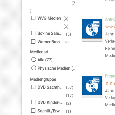
(7
)
WVG Medien
(6)
Anti-
(5)
Boxine Sales DAB GmbH
Suche
Jahr
(5)
Verla
Warner Bros Entertainment
Mehr Verlag-Filter anzei
Reihe
Medienart
Medi
Alle (77)
Physische Medien (77)
Fitne
Mediengruppe
DVD Sachthemen
(57)
Suche
Jahr
(17)
Verla
DVD Kinder-/Jugendfi
(2)
Medi
Sachlit./Erwachsene
(1)