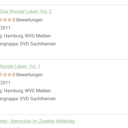
- Das Wunder Leben, Vol. 2
0 Bewertungen
 nach diesem Verfasser
:
2011
g:
Hamburg, WVG Medien
engruppe:
DVD Sachthemen
under Leben, Vol. 1
er anzeigen
0 Bewertungen
 nach diesem Verfasser
:
2011
g:
Hamburg, WVG Medien
engruppe:
DVD Sachthemen
rieg - Menschen im Zweiten Weltkrieg