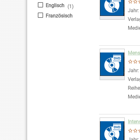
Englisch
(1)
Suche
Jahr
Französisch
Verla
Medi
Mens
Suche
Jahr
Verla
Reihe
Medi
Inten
Suche
Jahr