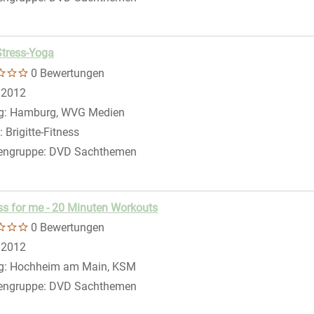
Stress-Yoga
0 Bewertungen
 nach diesem Verfasser
:
2012
g:
Hamburg, WVG Medien
gen
:
Brigitte-Fitness
engruppe:
DVD Sachthemen
ss for me - 20 Minuten Workouts
0 Bewertungen
 nach diesem Verfasser
:
2012
g:
Hochheim am Main, KSM
engruppe:
DVD Sachthemen