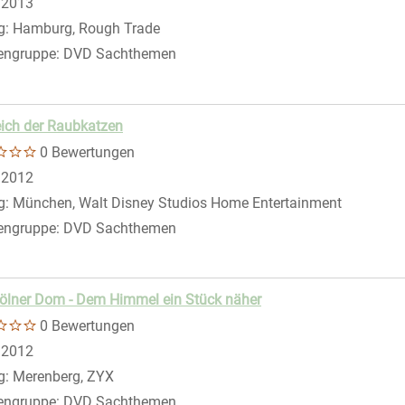
 nach diesem Verfasser
:
2013
eigen
g:
Hamburg, Rough Trade
engruppe:
DVD Sachthemen
ich der Raubkatzen
0 Bewertungen
 nach diesem Verfasser
:
2012
g:
München, Walt Disney Studios Home Entertainment
engruppe:
DVD Sachthemen
ölner Dom - Dem Himmel ein Stück näher
0 Bewertungen
 nach diesem Verfasser
:
2012
g:
Merenberg, ZYX
engruppe:
DVD Sachthemen