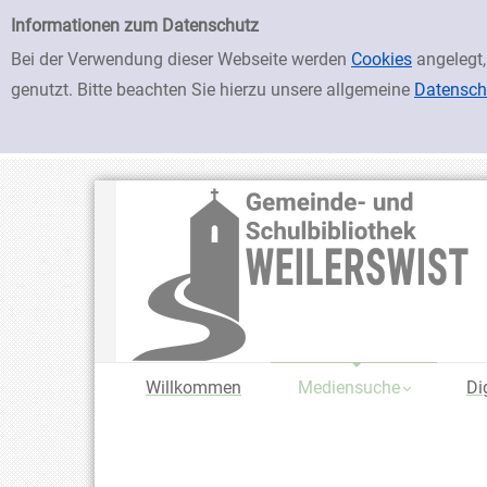
zur Navigation springen
zum Inhalt springen
Zu den Suchfiltern springen
Zur Trefferliste springen
Einfache Suche
Informationen zum Datenschutz
Bei der Verwendung dieser Webseite werden
Cookies
angelegt,
genutzt. Bitte beachten Sie hierzu unsere allgemeine
Datensch
Willkommen
Mediensuche
Di