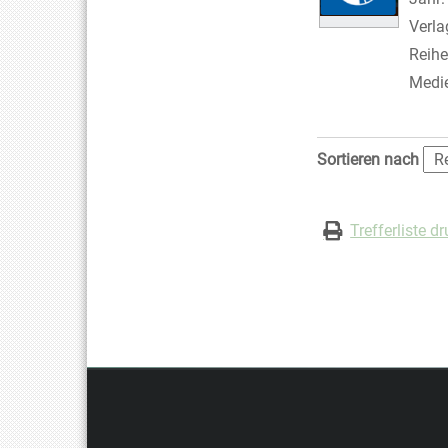
Verla
Reihe
Medi
Zu den Suchfiltern
Sortieren nach
Trefferliste d