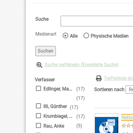
Suche
Medienart
Wählen Sie die Medienart 
Alle
Physische Medien
Suche verfeinern (Erweiterte Suche)
Zur Trefferliste springen
Suchfilter
Trefferliste d
Verfasser
Edlinger, Matthias
(17)
Sortieren nach
(17)
Illi, Günther
(17)
Suchergebnis
Zu den Suchfiltern
Krumbiegel, Crock
(17)
Nels
(5)
Rau, Anke