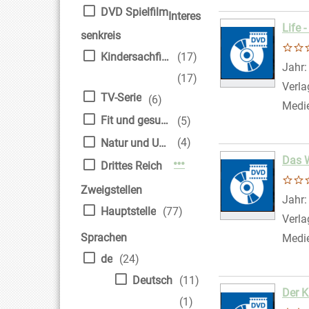
DVD Spielfilm
Interes
Life 
senkreis
Kindersachfilm
(17)
Suche
Jahr
(17)
Verla
TV-Serie
(6)
Medi
Fit und gesund
(5)
(4)
Natur und Umwelt
Das W
Mehr Interessenkreis-Filt
Drittes Reich
Zweigstellen
Suche
Jahr
Hauptstelle
(77)
Verla
Sprachen
Medi
de
(24)
Deutsch
(11)
Der K
(1)