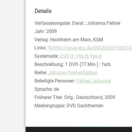
Details
Suche nach diesem Verfasser
Verfasserangabe:
Darst.: Johanna Fellner
Jahr:
2009
Verlag:
Hochheim am Main, KSM
opens in new tab
Links:
Diesen Link in neuem Tab öffnen
$uhttp://cover.ekz.de/004260181980744
Systematik:
Suche nach dieser Systematik
DVD-X: Ybk 8
,
Ybk 8
Suche nach diesem Interessenskreis
Beschreibung:
1 DVD (77 Min.) : farb.
Reihe:
Johanna Fellner-Edition
Beteiligte Personen:
Suche nach dieser Beteilig
Fellner, Johanna
Sprache:
de
Früherer Titel:
Orig.: Deutschland, 2009
Mediengruppe:
DVD Sachthemen