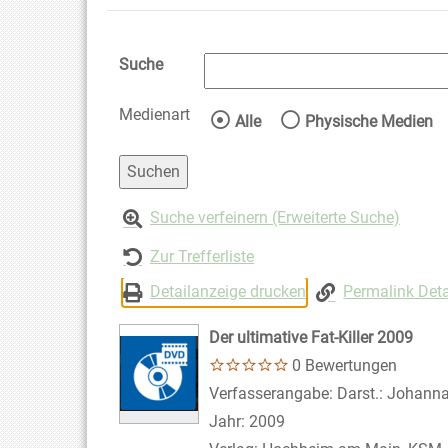
Suche
Medienart
Wählen Sie die Medienart 
Alle
Physische Medien
Suche verfeinern (Erweiterte Suche)
Zur Trefferliste
Detailanzeige drucken
Permalink Deta
Der ultimative Fat-Killer 2009
0 Bewertungen
Suche nach diesem Verfasser
Verfasserangabe:
Darst.: Johanna
Jahr:
2009