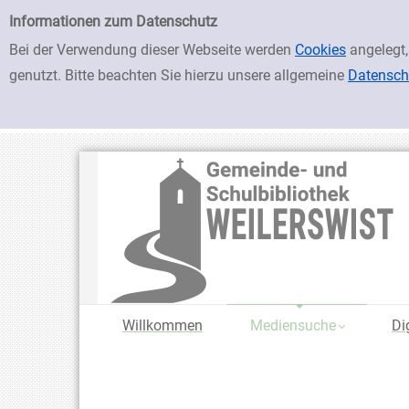
zur Navigation springen
zum Inhalt springen
Zur Detailanzeige springen
Einfache Suche
Informationen zum Datenschutz
Bei der Verwendung dieser Webseite werden
Cookies
angelegt,
genutzt. Bitte beachten Sie hierzu unsere allgemeine
Datensch
Willkommen
Mediensuche
Di