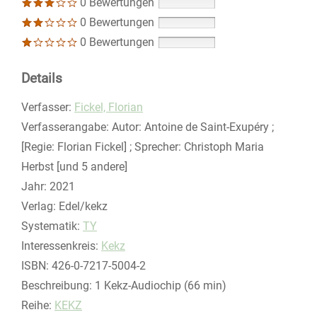
0 Bewertungen
0 Bewertungen
0 Bewertungen
Details
Verfasser:
Suche nach diesem Verfasser
Fickel, Florian
Verfasserangabe:
Autor: Antoine de Saint-Exupéry ;
[Regie: Florian Fickel] ; Sprecher: Christoph Maria
Herbst [und 5 andere]
Jahr:
2021
Verlag:
Edel/kekz
opens in new tab
Diesen Link in neuem Tab öffnen
Systematik:
Suche nach dieser Systematik
TY
Interessenkreis:
Suche nach diesem Interessenskreis
Kekz
ISBN:
426-0-7217-5004-2
Beschreibung:
1 Kekz-Audiochip (66 min)
Reihe:
KEKZ