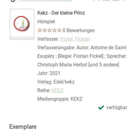
Kekz - Der kleine Prinz
Hörspiel
0 Bewertungen
Verfasser:
Suche nach diesem Verfasser
Fickel, Florian
Verfasserangabe:
Autor: Antoine de Saint-
Exupéry ; [Regie: Florian Fickel] ; Sprecher:
Christoph Maria Herbst [und 5 andere]
Jahr:
2021
Verlag:
Edel/kekz
Reihe:
KEKZ
Mediengruppe:
KEKZ
verfügbar
Exemplare