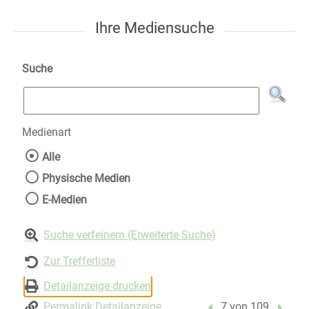
Ihre Mediensuche
Suche
Medienart
Wählen Sie die Medienart nach der Sie suche
Alle
Physische Medien
E-Medien
Suche verfeinern (Erweiterte Suche)
Zur Trefferliste
Detailanzeige drucken
Permalink Detailanzeige
Vorheriger Treffer
7 von 109
Nächst