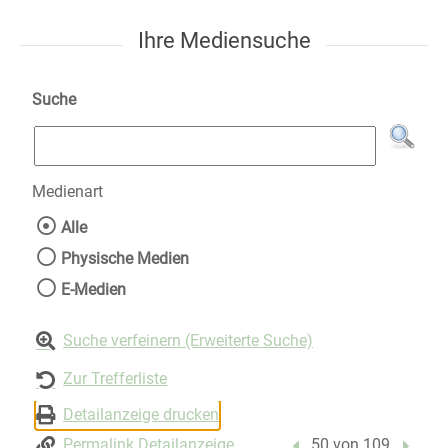
Ihre Mediensuche
Suche
Medienart
Wählen Sie die Medienart nach der Sie suche
Alle
Physische Medien
E-Medien
Suche verfeinern (Erweiterte Suche)
Zur Trefferliste
Detailanzeige drucken
Permalink Detailanzeige
Vorheriger Treffer
50 von 109
Nächst