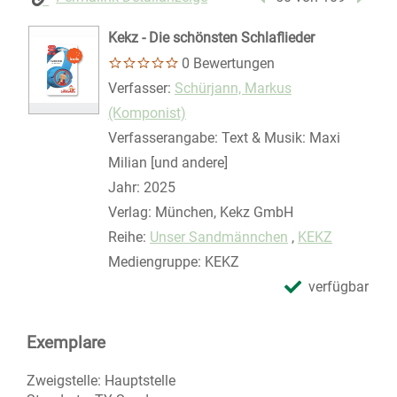
Kekz - Die schönsten Schlaflieder
0 Bewertungen
Verfasser:
Suche nach diesem Verfasser
Schürjann, Markus
(Komponist)
Verfasserangabe:
Text & Musik: Maxi
Milian [und andere]
Jahr:
2025
Verlag:
München, Kekz GmbH
Reihe:
Unser Sandmännchen
,
KEKZ
Mediengruppe:
KEKZ
verfügbar
Exemplare
Zweigstelle:
Hauptstelle