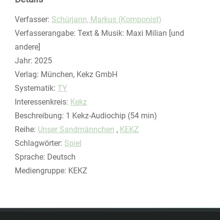
Verfasser:
Suche nach diesem Verfasser
Schürjann, Markus (Komponist)
Verfasserangabe:
Text & Musik: Maxi Milian [und
andere]
Jahr:
2025
Verlag:
München, Kekz GmbH
opens in new tab
Diesen Link in neuem Tab öffnen
Systematik:
Suche nach dieser Systematik
TY
Interessenkreis:
Suche nach diesem Interessenskreis
Kekz
Beschreibung:
1 Kekz-Audiochip (54 min)
Reihe:
Unser Sandmännchen
,
KEKZ
Schlagwörter:
Spiel
Suche nach dieser Beteiligten Person
Sprache:
Deutsch
Mediengruppe:
KEKZ