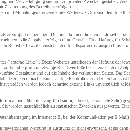
g und Vervielfältigung sind nur zu privaten Zwecken gestattet, Ver
it Zustimmung des Betreibers erfolgen.
nen und Mitteilungen der Gemeinde Weilerswist. Sie sind dem Inhalt n
 größter Sorgfalt recherchiert. Dennoch können die Gemeinde selbst oder
bernehmen. Alle Angaben erfolgen ohne Gewähr. Eine Haftung für Schä
 den Betreiber bzw. die einstellenden Inhaltspartner ist ausgeschlossen.
er ("externe Links"). Diese Websites unterliegen der Haftung der jewei
araufhin überprüft, ob etwaige Rechtsverstöße bestehen. Zu dem Zeitp
ukünftige Gestaltung und auf die Inhalte der verknüpften Seiten. Das Se
nhalte zu eigen macht. Eine ständige Kontrolle der externen Links ist
tsverstößen werden jedoch derartige externe Links unverzüglich gelös
formationen über den Zugriff (Datum, Uhrzeit, betrachtete Seite) ges
Sie werden ausschließlich zu statistischen Zwecken ausgewertet. Eine
 Datenübertragung im Internet (z.B. bei der Kommunikation per E-Mail)
ewerblichen Werbung ist ausdrücklich nicht erwünscht, es sei denn der