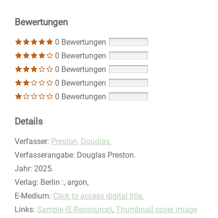
Bewertungen
0 Bewertungen
0 Bewertungen
0 Bewertungen
0 Bewertungen
0 Bewertungen
Details
Verfasser:
Suche nach diesem Verfasser
Preston, Douglas.
Verfasserangabe:
Douglas Preston.
Jahr:
2025.
Verlag:
Berlin :, argon,
E-Medium:
Click to access digital title.
opens in new tab
Links:
Diesen Link in neuem Tab öffnen
Sample (E-Ressource)
,
Thumbnail cover image