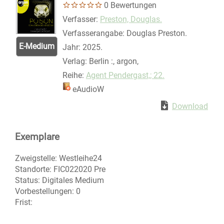
0 Bewertungen
Verfasser:
Suche nach diesem Verfasser
Preston, Douglas.
Verfasserangabe:
Douglas Preston.
E-Medium
Jahr:
2025.
Verlag:
Berlin :, argon,
Reihe:
Agent Pendergast,; 22.
Mediengruppe:
eAudioW
Zum Download vo
Download
Exemplare
Zweigstelle:
Westleihe24
Standorte:
FIC022020 Pre
Status:
Digitales Medium
Vorbestellungen:
0
Frist: